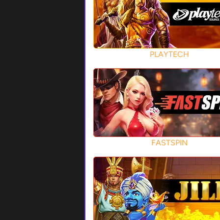
PLAYTECH
FASTSPIN