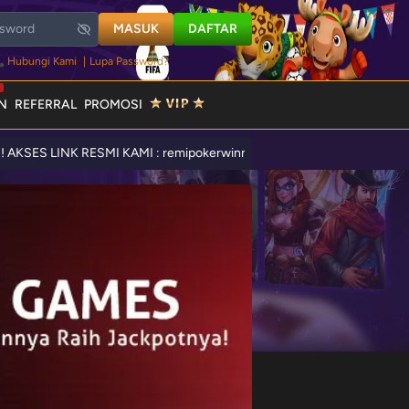
MASUK
DAFTAR
 Hubungi Kami
|
Lupa Password?
N
REFERRAL
PROMOSI
INK RESMI KAMI : remipokerwinn.net & remipokerwinn.org BCA B