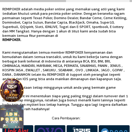
REMIPOKER adalah media poker online yang memakai uang asli yang kami
sediakan khusus untuk para pecinta poker online. Dengan beraneka ragam
permainan seperti Texas Poker, Domino Dealer, Bandar Ceme, Ceme Keliling,
Dominobet, Capsa Susun, Bandar Capsa, Blackjack, Omaha, Super10,
Superbull, QQspirit, Slots, IDNLIVE, Togel dan E-SPORT, sportbook, E-lottery
dan MM Tangkas. Hanya dengan 1 akun di situs kami anda sudah bisa
bermain semua fitur permainan di
REMIPOKER.
Kami mengutamakan semua member REMIPOKER kenyamanan dan
kemudahan dalam semua transaksi, untuk itu kami bekerja sama dengan
berbagai bank terkenal di indonesia di antaranya BCA, BSI, BNI, BRI,
CIMBNIAGA, MANDIRI, MAYBANK, MEGA, PERMATA, SINARMAS, PANIN , JENIUS ,
KOSPIN JASA , EWALLET , SAKUKU , SEABANK , OVO , LINKAJA , JAGO , GOPAY ,
DANA , DANAMON selain itu REMIPOKER di support oleh perangkat seperti
android dan IOS yang bisa anda mainkan dimanapun dan kapanpun saja.
Raih bonus jutaan setiap minggunya untuk anda yang bermain game
REMIPOKER
, dalam event ini menentukan siapa yang paling tinggi dalam turnover dari 1
s/d 10 setiap minggunya, rasakan juga bonus menarik kami lainnya seperti
lucky spin dan mysteri box setiap harinya. Tunggu apa lagi segera daftarkan
diri anda dan raih hadiahnya!
Cara Pembayaran: